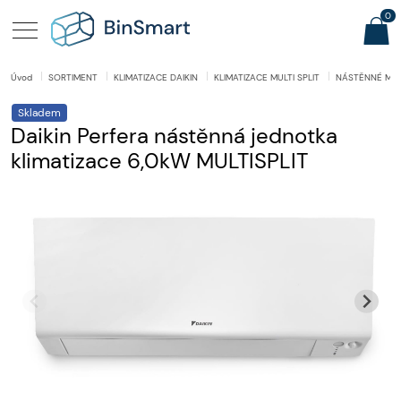
0
Úvod
SORTIMENT
KLIMATIZACE DAIKIN
KLIMATIZACE MULTI SPLIT
NÁSTĚNNÉ MUL
Skladem
Daikin Perfera nástěnná jednotka
klimatizace 6,0kW MULTISPLIT