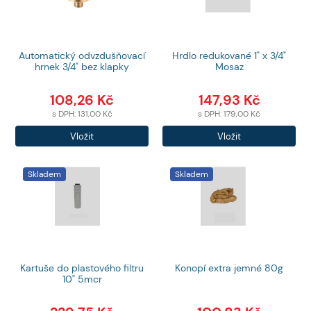
Automatický odvzdušňovací
Hrdlo redukované 1" x 3/4"
hrnek 3/4" bez klapky
Mosaz
108,26
Kč
147,93
Kč
s DPH:
131,00
Kč
s DPH:
179,00
Kč
Počet
Počet
Vložit
Vložit
produktů
produktů
Skladem
Skladem
Kartuše do plastového filtru
Konopí extra jemné 80g
10" 5mcr