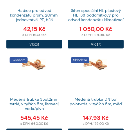
Hadice pro odvod
Sifon speciální HL plastový
kondenzátu prům. 20mm,
HL 138 podomítkový pro
jednovrstvá, PE, bílá
odvod kondenzátu klimatizací
42,15
Kč
1 050,00
Kč
s DPH:
51,00
Kč
s DPH:
1 270,50
Kč
Počet
Počet
Vložit
Vložit
produktů
produktů
Skladem
Skladem
Měděná trubka 35x1,2mm
Měděná trubka DN15x1
tvrdá, v tyčích 5m, lisovací,
polotvrdá, v tyčích 5m, měď
voda/plyn
545,45
Kč
147,93
Kč
s DPH:
660,00
Kč
s DPH:
179,00
Kč
Počet
Počet