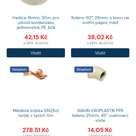
Hadice 16mm, 30m, pro
Koleno 90°, 28mm, s konci na
odvod kondenzátu,
vnitřní pájení, měď
jednovrstvá, PE, bílá
42,15
Kč
38,02
Kč
s DPH:
51,00
Kč
s DPH:
46,00
Kč
Počet
Počet
Vložit
Vložit
produktů
produktů
Skladem
Skladem
Měděná trubka DN28x1,
WAVIN EKOPLASTIK PPR
tvrdá, v tyčích 5m
koleno 25mm, 45°, svařovací,
voda
278,51
Kč
14,05
Kč