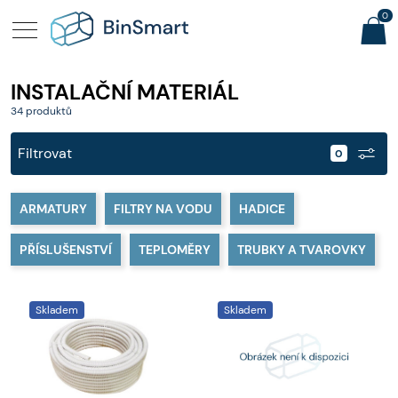
0
INSTALAČNÍ MATERIÁL
34 produktů
Filtrovat
ARMATURY
FILTRY NA VODU
HADICE
PŘÍSLUŠENSTVÍ
TEPLOMĚRY
TRUBKY A TVAROVKY
Skladem
Skladem