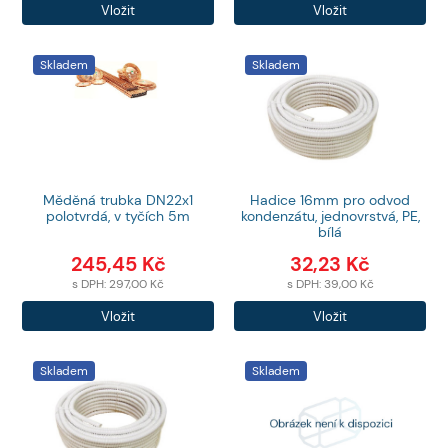
Vložit
Vložit
produktů
produktů
Skladem
Skladem
Měděná trubka DN22x1
Hadice 16mm pro odvod
polotvrdá, v tyčích 5m
kondenzátu, jednovrstvá, PE,
bílá
245,45
Kč
32,23
Kč
s DPH:
297,00
Kč
s DPH:
39,00
Kč
Počet
Počet
Vložit
Vložit
produktů
produktů
Skladem
Skladem