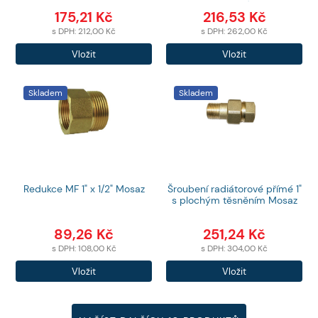
mosaz)
175,21
Kč
216,53
Kč
s DPH:
212,00
Kč
s DPH:
262,00
Kč
Počet
Počet
Vložit
Vložit
produktů
produktů
Skladem
Skladem
Redukce MF 1" x 1/2" Mosaz
Šroubení radiátorové přímé 1"
s plochým těsněním Mosaz
89,26
Kč
251,24
Kč
s DPH:
108,00
Kč
s DPH:
304,00
Kč
Počet
Počet
Vložit
Vložit
produktů
produktů