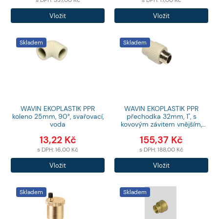
s DPH:
337,00
Kč
s DPH:
17,00
Kč
Počet
Počet
Vložit
Vložit
produktů
produktů
Skladem
Skladem
WAVIN EKOPLASTIK PPR
WAVIN EKOPLASTIK PPR
koleno 25mm, 90°, svařovací,
přechodka 32mm, 1", s
voda
kovovým závitem vnějším,
navařovací
13,22
Kč
155,37
Kč
s DPH:
16,00
Kč
s DPH:
188,00
Kč
Počet
Počet
Vložit
Vložit
produktů
produktů
Skladem
Skladem