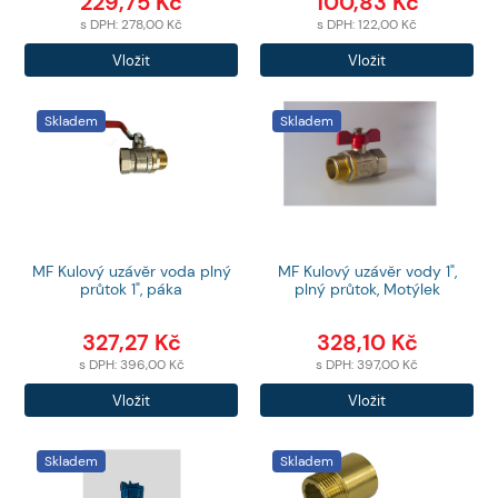
229,75
Kč
100,83
Kč
s DPH:
278,00
Kč
s DPH:
122,00
Kč
Počet
Počet
Vložit
Vložit
produktů
produktů
Skladem
Skladem
MF Kulový uzávěr voda plný
MF Kulový uzávěr vody 1",
průtok 1", páka
plný průtok, Motýlek
327,27
Kč
328,10
Kč
s DPH:
396,00
Kč
s DPH:
397,00
Kč
Počet
Počet
Vložit
Vložit
produktů
produktů
Skladem
Skladem