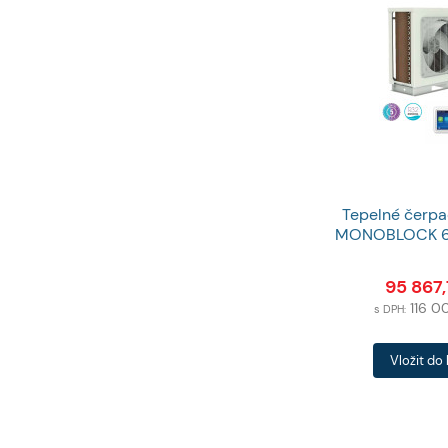
Tepelné čerp
MONOBLOCK 6 
95 867
116 
s DPH:
Počet
Vložit do
produktů