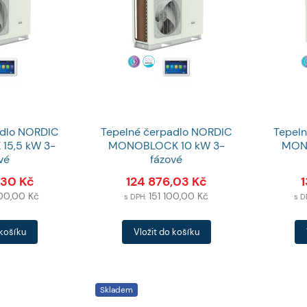
adlo NORDIC
Tepelné čerpadlo NORDIC
Tepel
5,5 kW 3-
MONOBLOCK 10 kW 3-
MON
vé
fázové
,30
Kč
124 876,03
Kč
1
000,00
Kč
151 100,00
Kč
s DPH:
s D
Počet
Počet
 košíku
Vložit do košíku
produktů
produkt
Skladem