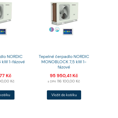
adlo NORDIC
Tepelné čerpadlo NORDIC
kW 1-fázové
MONOBLOCK 7,5 kW 1-
fázové
,77
Kč
95 950,41
Kč
000,00
Kč
116 100,00
Kč
s DPH:
Počet
 košíku
Vložit do košíku
produktů