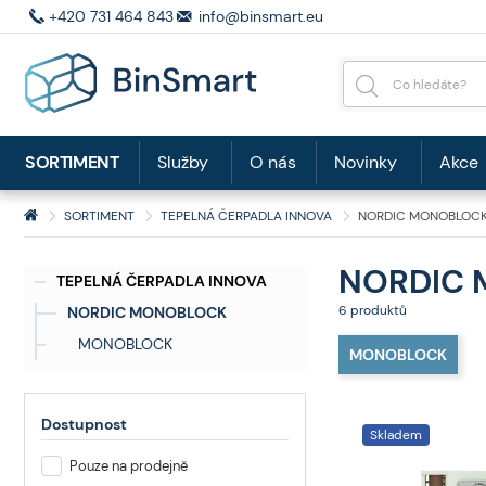
+420 731 464 843
info@binsmart.eu
SORTIMENT
Služby
O nás
Novinky
Akce
SORTIMENT
TEPELNÁ ČERPADLA INNOVA
NORDIC MONOBLOC
NORDIC
TEPELNÁ ČERPADLA INNOVA
6 produktů
NORDIC MONOBLOCK
MONOBLOCK
MONOBLOCK
Dostupnost
Skladem
Pouze na prodejně