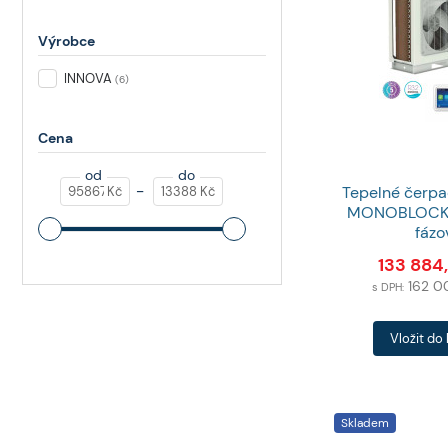
Výrobce
INNOVA
(
6
)
Cena
od
do
-
Tepelné čerp
Kč
Kč
MONOBLOCK 1
fázo
133 884
162 
s DPH:
Počet
Vložit do
produktů
Skladem