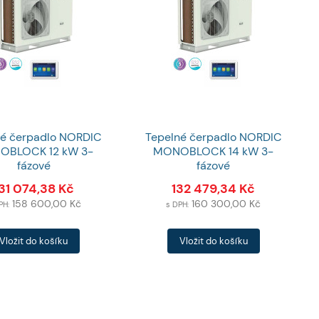
né čerpadlo NORDIC
Tepelné čerpadlo NORDIC
OBLOCK 12 kW 3-
MONOBLOCK 14 kW 3-
fázové
fázové
31 074,38
Kč
132 479,34
Kč
158 600,00
Kč
160 300,00
Kč
PH:
s DPH:
Počet
Vložit do košíku
Vložit do košíku
ů
produktů