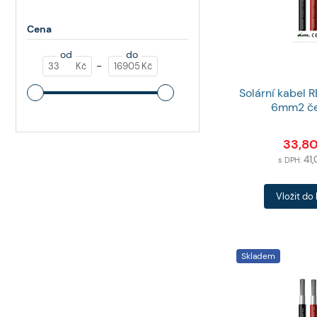
Cena
od
do
-
Kč
Kč
Solární kabel 
6mm2 če
33,8
41
s DPH:
Počet
Vložit do
produktů
Skladem