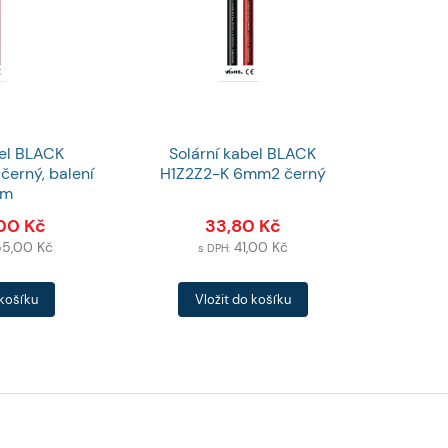
bel BLACK
Solární kabel BLACK
erný, balení
H1Z2Z2-K 6mm2 černý
0m
,00
Kč
33,80
Kč
55,00
Kč
41,00
Kč
s DPH:
Počet
 košíku
Vložit do košíku
produktů