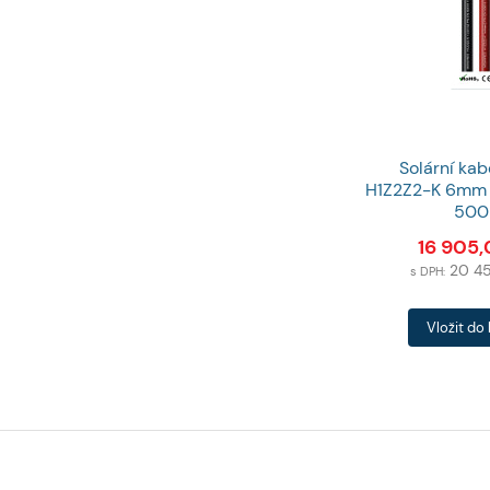
Solární ka
H1Z2Z2-K 6mm č
50
16 905
20 4
s DPH:
Počet
Vložit do
produktů