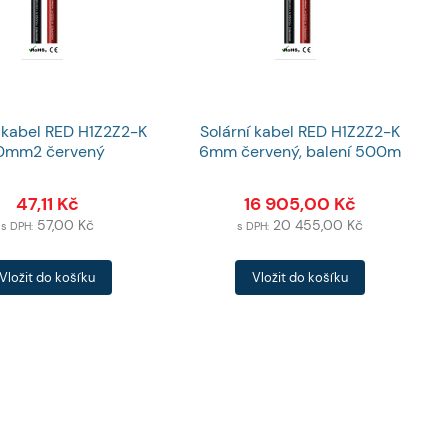
í kabel RED H1Z2Z2-K
Solární kabel RED H1Z2Z2-K
0mm2 červený
6mm červený, balení 500m
47,11
Kč
16 905,00
Kč
57,00
Kč
20 455,00
Kč
s DPH:
s DPH:
Počet
Vložit do košíku
Vložit do košíku
ů
produktů