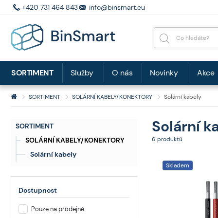
+420 731 464 843
info@binsmart.eu
SORTIMENT
Služby
O nás
Novinky
Akce
SORTIMENT
SOLÁRNÍ KABELY/KONEKTORY
Solární kabely
Solární k
SORTIMENT
6 produktů
SOLÁRNÍ KABELY/KONEKTORY
Solární kabely
Skladem
Dostupnost
Pouze na prodejně