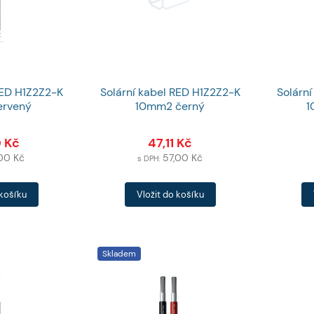
RED H1Z2Z2-K
Solární kabel RED H1Z2Z2-K
Solárn
rvený
10mm2 černý
1
0
Kč
47,11
Kč
,00
Kč
57,00
Kč
s DPH:
Počet
Počet
 košíku
Vložit do košíku
produktů
produkt
Skladem