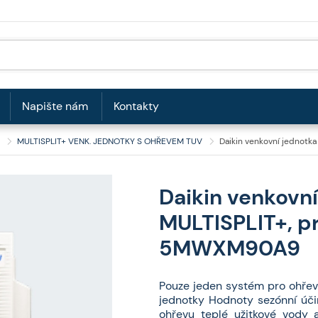
Napište nám
Kontakty
MULTISPLIT+ VENK. JEDNOTKY S OHŘEVEM TUV
Daikin venkovní jednotk
Daikin venkovn
MULTISPLIT+, pr
5MWXM90A9
Pouze jeden systém pro ohřev 
jednotky Hodnoty sezónní úči
ohřevu teplé užitkové vody 