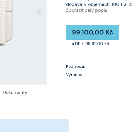
dodává v objemech 180 l a 230
jednotky Všechny vnitřní jedn
Zobrazit celý popis
stejné místnosti ani ve stejn
chlazení Možnost připojení rů
kazetová jednotka, jedno
99 100,00 Kč
kompresorem, který je známý s
s DPH:
119 911,00 Kč
Kód zboží:
Výrobce:
Dokumenty