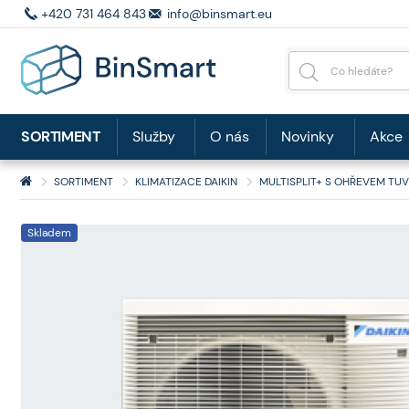
+420 731 464 843
info@binsmart.eu
SORTIMENT
Služby
O nás
Novinky
Akce
SORTIMENT
KLIMATIZACE DAIKIN
MULTISPLIT+ S OHŘEVEM TUV
Skladem