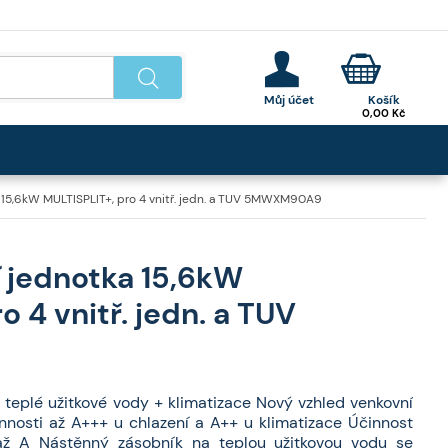
0,00
Kč
a 15,6kW MULTISPLIT+, pro 4 vnitř. jedn. a TUV 5MWXM90A9
í jednotka 15,6kW
o 4 vnitř. jedn. a TUV
teplé užitkové vody + klimatizace Nový vzhled venkovní
nnosti až A+++ u chlazení a A++ u klimatizace Účinnost
až A Nástěnný zásobník na teplou užitkovou vodu se