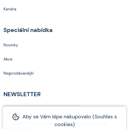
Kariéra
Speciální nabídka
Novinky
Akce
Nejprodávanější
NEWSLETTER
Aby se Vám lépe nakupovalo (Souhlas s
Souhlasím se
zpracováním osobních údajů
cookies)
pro účely zasílání
obchodního sdělení.