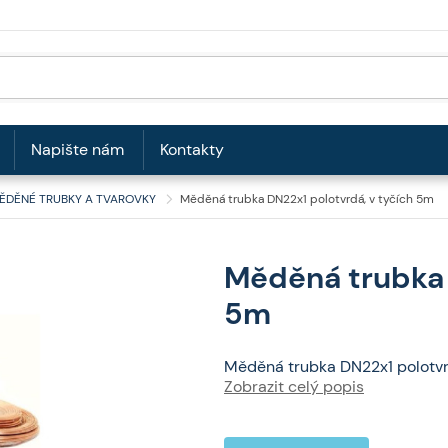
Napište nám
Kontakty
ĚDĚNÉ TRUBKY A TVAROVKY
Měděná trubka DN22x1 polotvrdá, v tyčích 5m
Měděná trubka 
5m
Měděná trubka DN22x1 polotvr
Zobrazit celý popis