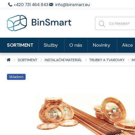
+420 731 464 843
info@binsmart.eu
SORTIMENT
Služby
O nás
Novinky
Akce
SORTIMENT
INSTALAČNÍ MATERIÁL
TRUBKY A TVAROVKY
M
Skladem