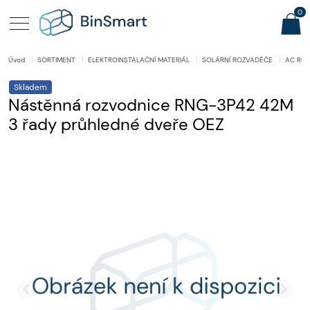
0
Úvod
SORTIMENT
ELEKTROINSTALAČNÍ MATERIÁL
SOLÁRNÍ ROZVADĚČE
AC RO
Skladem
Nástěnná rozvodnice RNG-3P42 42M
3 řady průhledné dveře OEZ