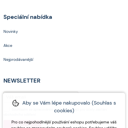
Speciální nabídka
Novinky
Akce
Nejprodávanější
NEWSLETTER
Aby se Vám lépe nakupovalo (Souhlas s
Souhlasím se
zpracováním osobních údajů
pro účely zasílání
cookies)
obchodního sdělení.
Pro co nejpohodlnější používání eshopu potřebujeme váš