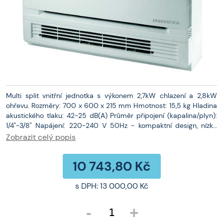
Multi split vnitřní jednotka s výkonem 2,7kW chlazení a 2,8kW
ohřevu. Rozměry: 700 x 600 x 215 mm Hmotnost: 15,5 kg Hladina
akustického tlaku: 42-25 dB(A) Průměr připojení (kapalina/plyn):
1/4"-3/8" Napájení: 220-240 V 50Hz - kompaktní design, nízká
hmotnost a velmi nízká hlučnost, - práškově lakované pouzdro, -
Zobrazit celý popis
vysoce výkonný DC invertorový kompresor, - elektronický
expanzní ventil, - chladivo R32, - vyhřívaná odkapávací nádoba a
10 743,80 Kč
kompresor, nutné pro provoz zařízení v režimu vytápění při velmi
nízkých venkovních teplotách, - režim chlazení při nízkých
venkovních teplotách až -15°C, - režim vytápění při nízkých
s DPH:
13 000,00 Kč
venkovních teplotách až do -22°C, - funkce nízkonapěťového
startu SOFT START
-
+