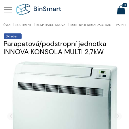
0
Úvod
SORTIMENT
KLIMATIZACE INNOVA
MULTI SPLIT KLIMATIZACE RAC
PARAPET
Skladem
Parapetová/podstropní jednotka
INNOVA KONSOLA MULTI 2,7kW