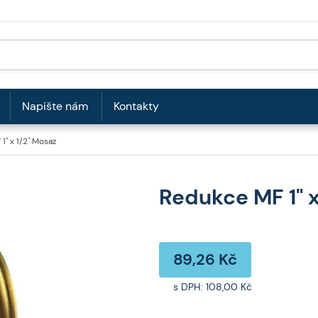
Napište nám
Kontakty
1" x 1/2" Mosaz
Redukce MF 1" x
89,26 Kč
s DPH:
108,00 Kč