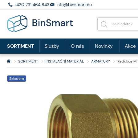
+420 731 464 843
info@binsmart.eu
SORTIMENT
Služby
O nás
Novinky
Akce
SORTIMENT
INSTALAČNÍ MATERIÁL
ARMATURY
Redukce MF 
Skladem