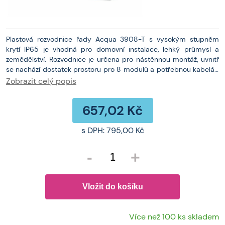
Plastová rozvodnice řady Acqua 3908-T s vysokým stupněm
krytí IP65 je vhodná pro domovní instalace, lehký průmysl a
zemědělství. Rozvodnice je určena pro nástěnnou montáž, uvnitř
se nachází dostatek prostoru pro 8 modulů a potřebnou kabeláž.
Dvířka jsou průhledná s otvorem pro kovový zámek a s
Zobrazit celý popis
pohodlným systémem otevírání a zavírání. Rozvodnice se snadno
a rychle instaluje, a navíc obsahuje PE/N svorkovnici. počet řad: 1
657,02 Kč
počet modulů v řadě: 8 svorkovnice: PE - 2x16 mm2 + 12x10 mm2
N - 2x16 mm2 + 12x10 mm2 určena pro montáž na omítku
průhledná dvířka stupeň krytí: IP65 mechanická odolnost: IK08
s DPH:
795,00 Kč
UV odolná, bezhalogenová rozměry v x š x h: 215 x 235 x 110 mm
rozsah teplot -25 °C + 85 °C zkouška žhavou smyčkou 650 °C
-
+
Více než 100 ks skladem