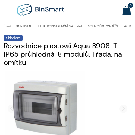
0
Úvod
SORTIMENT
ELEKTROINSTALAČNÍ MATERIÁL
SOLÁRNÍ ROZVADĚČE
AC RO
Skladem
Rozvodnice plastová Aqua 3908-T
IP65 průhledná, 8 modulů, 1 řada, na
omítku