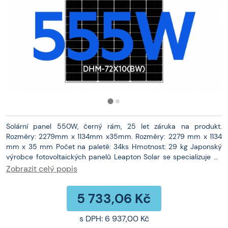
Solární panel 550W, černý rám, 25 let záruka na produkt.
Rozměry: 2279mm x 1134mm x35mm. Rozměry: 2279 mm x 1134
mm x 35 mm Počet na paletě: 34ks Hmotnost: 29 kg Japonský
výrobce fotovoltaických panelů Leapton Solar se specializuje na
výrobu vysokovýkonných monokrystalických PV modulů. Firma
Zobrazit celý popis
vyrábí využíváním moderní technologie polovodičových článků
HCC (half-cut-cells), dodávající na trh pouze monokrystalické
5 733,06 Kč
moduly, které si získaly velkou oblibu u zákazníků. Fotovoltaický
panel DAH Solar 555 W Full Screen s černým rámem Záruka na
solární panely nejvyšší třídy - spolehlivá kvalita: 12letá záruka na
s DPH:
6 937,00 Kč