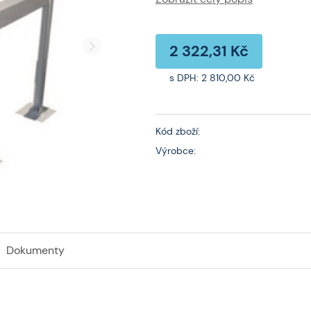
stěnami budovy. Venkovní jed
se to za provozu často negat
1000 x 550 x 410 mm Max. zat
2 322,31 Kč
s DPH:
2 810,00 Kč
Kód zboží:
Výrobce:
Dokumenty