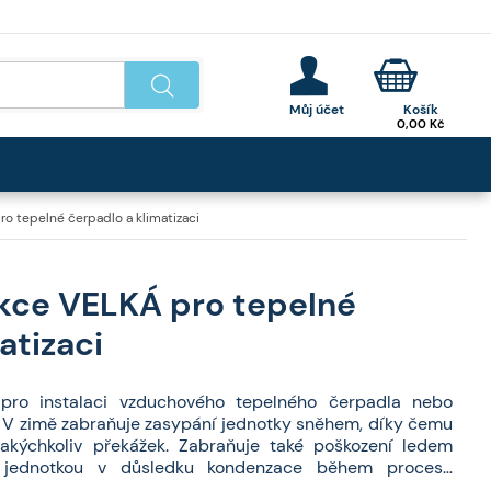
0,00
Kč
ro tepelné čerpadlo a klimatizaci
ukce VELKÁ pro tepelné
atizaci
í pro instalaci vzduchového tepelného čerpadla nebo
. V zimě zabraňuje zasypání jednotky sněhem, díky čemu
jakýchkoliv překážek. Zabraňuje také poškození ledem
jednotkou v důsledku kondenzace během procesu
í konstrukce se navíc eliminuje riziko přenosu vibrací