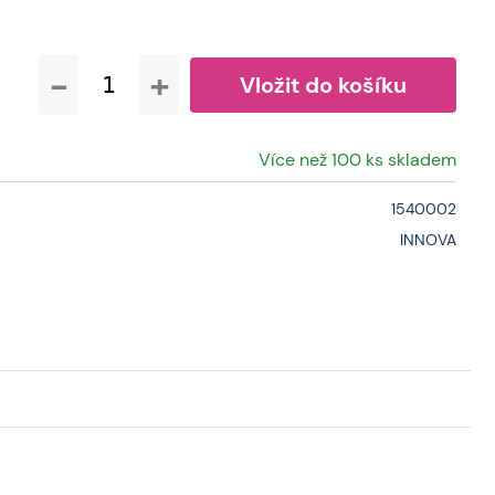
notky se často montují přímo na stěnu budovy, bohužel
ivně podepisuje na komfortu uživatelů uvnitř. Rozměry:
ížení 200kg
-
+
Více než 100 ks skladem
1540002
INNOVA