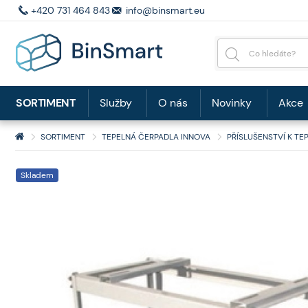
+420 731 464 843
info@binsmart.eu
SORTIMENT
Služby
O nás
Novinky
Akce
SORTIMENT
TEPELNÁ ČERPADLA INNOVA
PŘÍSLUŠENSTVÍ K T
Skladem