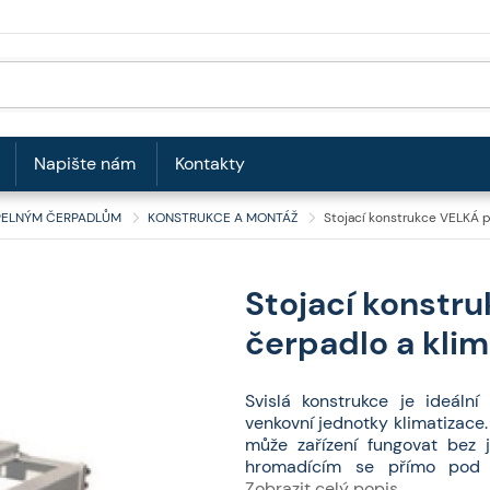
Napište nám
Kontakty
EPELNÝM ČERPADLŮM
KONSTRUKCE A MONTÁŽ
Stojací konstrukce VELKÁ p
Stojací konstr
čerpadlo a klim
Svislá konstrukce je ideáln
venkovní jednotky klimatizace
může zařízení fungovat bez 
hromadícím se přímo pod 
odmrazování. Použitím stojíc
Zobrazit celý popis