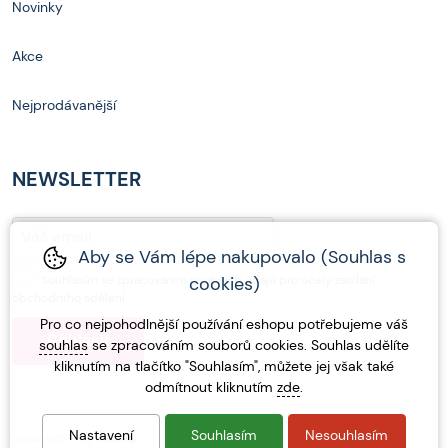
Novinky
Akce
Nejprodávanější
NEWSLETTER
Aby se Vám lépe nakupovalo (Souhlas s
Souhlasím se
zpracováním osobních údajů
pro účely zasílání
cookies)
obchodního sdělení.
Pro co nejpohodlnější používání eshopu potřebujeme váš
souhlas
se zpracováním souborů cookies. Souhlas udělíte
kliknutím na tlačítko "Souhlasím", můžete jej však také
odmítnout kliknutím
zde
.
Nastavení
Souhlasím
Nesouhlasím
made with
❤
by
ineShop