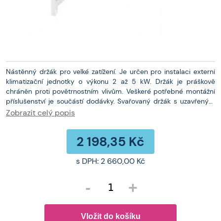
Nástěnný držák pro velké zatížení. Je určen pro instalaci externí
klimatizační jednotky o výkonu 2 až 5 kW. Držák je práškově
chráněn proti povětrnostním vlivům. Veškeré potřebné montážní
příslušenství je součástí dodávky. Svařovaný držák s uzavřeným
profilem 50x30 mm. Rozměry: 800 x 50 x 30 mm Max. zatížení
Zobrazit celý popis
140kg
2 198,35 Kč
s DPH:
2 660,00 Kč
-
+