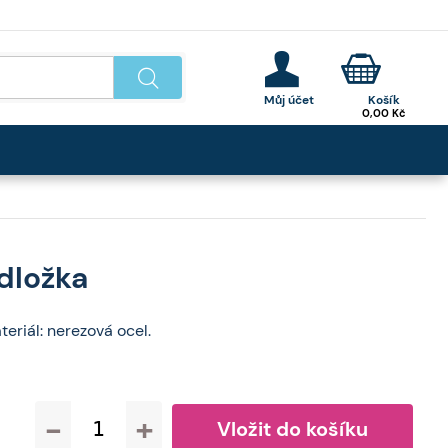
0,00
Kč
dložka
eriál: nerezová ocel.
-
+