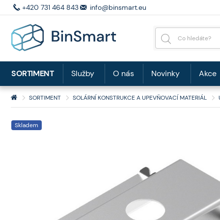
+420 731 464 843
info@binsmart.eu
SORTIMENT
Služby
O nás
Novinky
Akce
SORTIMENT
SOLÁRNÍ KONSTRUKCE A UPEVŇOVACÍ MATERIÁL
Skladem